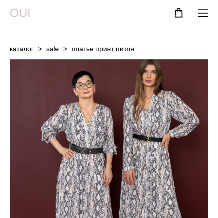
OUI
каталог
>
sale
>
платье принт питон