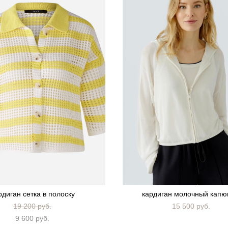
рдиган сетка в полоску
кардиган молочный кап
19 200 pуб.
15 500 pуб.
9 600 pуб.