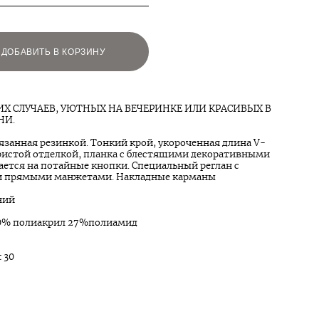
ДОБАВИТЬ В КОРЗИНУ
ИХ СЛУЧАЕВ, УЮТНЫХ НА ВЕЧЕРИНКЕ ИЛИ КРАСИВЫХ В
НИ.
язанная резинкой. Тонкий крой, укороченная длина V-
бристой отделкой, планка с блестящими декоративными
ается на потайные кнопки. Специальный реглан с
и прямыми манжетами. Накладные карманы
ний
30% полиакрил 27%полиамид
 30