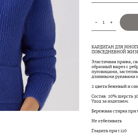
КАРДИГАН ДЛЯ МНОГ
ПОВСЕДНЕВНОЙ ЖИЗ
Эластичная пряжа, св
образный вырез с ре
пуговицами, застегив
длинными рукавами 
2 цвета бежевый и си
Состав: 20% шерсть 
Уход за изделием:
Бережная стирка при t
Не отбеливать
Гладить при t 110