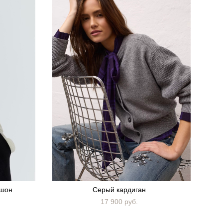
юшон
Серый кардиган
17 900 pуб.