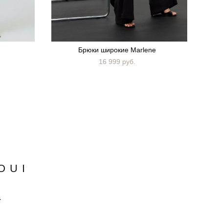
Брюки широкие Marlene
16 999 pуб.
OUI
а